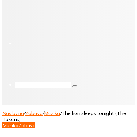
X
Pretraga
Naslovna
/
Zabava
/
Muzika
/
The lion sleeps tonight (The
Tokens)
Muzika
Zabava