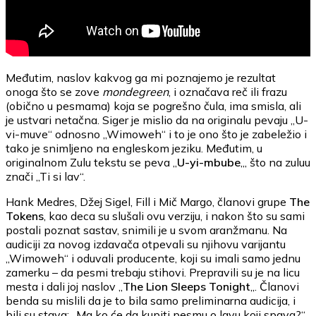
Međutim, naslov kakvog ga mi poznajemo je rezultat
onoga što se zove
mondegreen
, i označava reč ili frazu
(obično u pesmama) koja se pogrešno čula, ima smisla, ali
je ustvari netačna. Siger je mislio da na originalu pevaju „U-
vi-muve“ odnosno „Wimoweh“ i to je ono što je zabeležio i
tako je snimljeno na engleskom jeziku. Međutim, u
originalnom Zulu tekstu se peva „
U-yi-mbube
„, što na zuluu
znači „Ti si lav“.
Hank Medres, Džej Sigel, Fill i Mič Margo, članovi grupe
The
Tokens
, kao deca su slušali ovu verziju, i nakon što su sami
postali poznat sastav, snimili je u svom aranžmanu. Na
audiciji za novog izdavača otpevali su njihovu varijantu
„Wimoweh“ i oduvali producente, koji su imali samo jednu
zamerku – da pesmi trebaju stihovi. Prepravili su je na licu
mesta i dali joj naslov „
The Lion Sleeps Tonight
„. Članovi
benda su mislili da je to bila samo preliminarna audicija, i
bili su stava: „Ma ko će da kupiti pesmu o lavu koji spava?“.