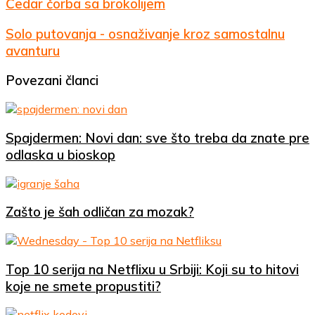
Čedar
Čedar čorba sa brokolijem
čorba
sa
Solo
Solo putovanja - osnaživanje kroz samostalnu
brokolijem
putovanja
avanturu
-
osnaživanje
Povezani članci
kroz
samostalnu
avanturu
Spajdermen: Novi dan: sve što treba da znate pre
odlaska u bioskop
Zašto je šah odličan za mozak?
Top 10 serija na Netflixu u Srbiji: Koji su to hitovi
koje ne smete propustiti?