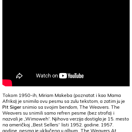
Tokom 1950-ih, Miriam Makeba (poznatat i kao Mama
Afrika) je snimila ovu pesmu sa zulu tekstom, a zatim ju je
Pit Siger
snimio sa svojim bendom, The Weavers. The
Weavers su snimili samo refren pesme (bez strofa) i
nazvali je „Wimoweh“. Njihova verzija dostigla je 15. mesto
na američkoj „Best Sellers“ listi 1952. godine. 1957.
godine, pesma je uključena u album „The Weavers At