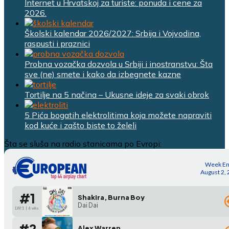
Internet u Hrvatskoj za turiste: ponuda i cene za
2026.
Školski kalendar 2026/2027: Srbija i Vojvodina,
raspusti i praznici
Probna vozačka dozvola u Srbiji i inostranstvu: Šta
sve (ne) smete i kako da izbegnete kazne
Tortilje na 5 načina – Ukusne ideje za svaki obrok
5 Pića bogatih elektrolitima koja možete napraviti
kod kuće i zašto biste to želeli
Šta se sluša na radio stanicama po Evropi: