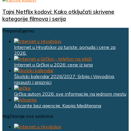
Tajni Netflix kodovi: Kako otključati skrivene
kategorije filmova i serija
Preporučujemo:
Internet u Hrvatskoj za turiste: ponuda i cene za
2026.
Internet u Grčkoj u 2026: cene iz juna
Školski kalendar 2026/2027: Srbija i Vojvodina,
raspusti i praznici
Grčka autom 2026: sve informacije na jednom mestu
Alicante bez agencije: Kapija Mediterana
Najčitanije ove sedmice: