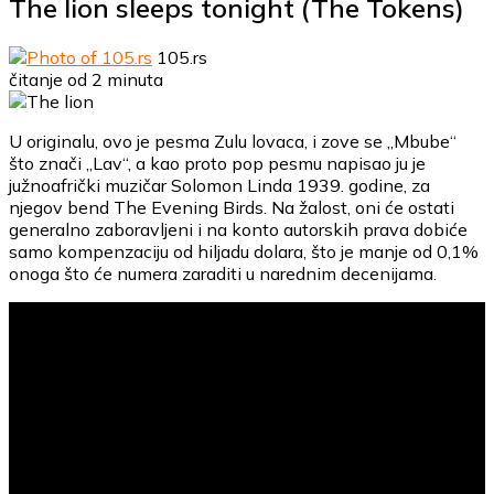
The lion sleeps tonight (The Tokens)
105.rs
čitanje od 2 minuta
U originalu, ovo je pesma Zulu lovaca, i zove se „Mbube“
što znači „Lav“, a kao proto pop pesmu napisao ju je
južnoafrički muzičar Solomon Linda 1939. godine, za
njegov bend The Evening Birds. Na žalost, oni će ostati
generalno zaboravljeni i na konto autorskih prava dobiće
samo kompenzaciju od hiljadu dolara, što je manje od 0,1%
onoga što će numera zaraditi u narednim decenijama.