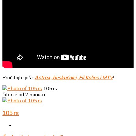
Pročitajte još i
Antrax, beskućnici, Fil Kolins i MTV
!
105.rs
čitanje od 2 minuta
105.rs
Website