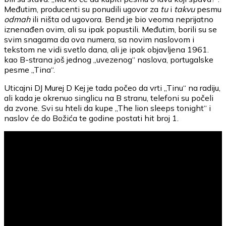
Međutim, producenti su ponudili ugovor za
tu
i
takvu
pesmu
odmah
ili ništa od ugovora. Bend je bio veoma neprijatno
iznenađen ovim, ali su ipak popustili. Međutim, borili su se
svim snagama da ova numera, sa novim naslovom i
tekstom ne vidi svetlo dana, ali je ipak objavljena 1961.
kao B-strana još jednog „uvezenog“ naslova, portugalske
pesme „Tina“.
Uticajni DJ Murej D Kej je tada počeo da vrti „Tinu“ na radiju,
ali kada je okrenuo singlicu na B stranu, telefoni su počeli
da zvone. Svi su hteli da kupe „The lion sleeps tonight“ i
naslov će do Božića te godine postati hit broj 1.