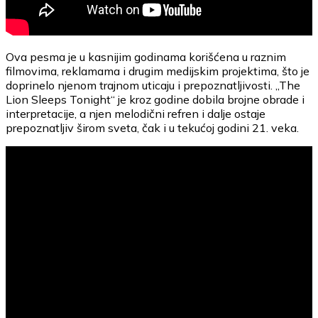
Ova pesma je u kasnijim godinama korišćena u raznim
filmovima, reklamama i drugim medijskim projektima, što je
doprinelo njenom trajnom uticaju i prepoznatljivosti. „The
Lion Sleeps Tonight“ je kroz godine dobila brojne obrade i
interpretacije, a njen melodični refren i dalje ostaje
prepoznatljiv širom sveta, čak i u tekućoj godini 21. veka.