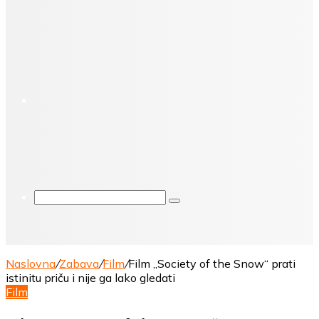
X
Pretraga
Naslovna
/
Zabava
/
Film
/
Film „Society of the Snow“ prati
istinitu priču i nije ga lako gledati
Film