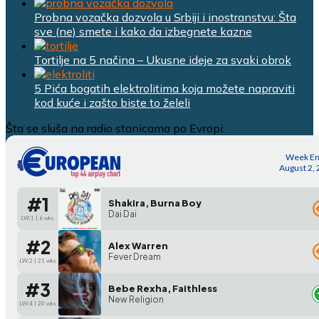
Probna vozačka dozvola u Srbiji i inostranstvu: Šta
sve (ne) smete i kako da izbegnete kazne
Tortilje na 5 načina – Ukusne ideje za svaki obrok
5 Pića bogatih elektrolitima koja možete napraviti
kod kuće i zašto biste to želeli
Šta se sluša na radio stanicama po Evropi: