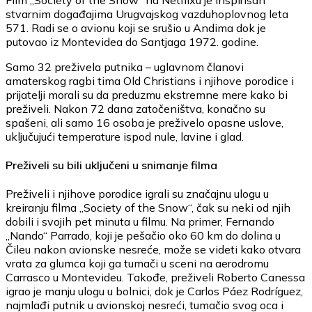
stvarnim događajima Urugvajskog vazduhoplovnog leta
571. Radi se o avionu koji se srušio u Andima dok je
putovao iz Montevidea do Santjaga 1972. godine.
Samo 32 preživela putnika – uglavnom članovi
amaterskog ragbi tima Old Christians i njihove porodice i
prijatelji morali su da preduzmu ekstremne mere kako bi
preživeli. Nakon 72 dana zatočeništva, konačno su
spašeni, ali samo 16 osoba je preživelo opasne uslove,
uključujući temperature ispod nule, lavine i glad.
Preživeli su bili uključeni u snimanje filma
Preživeli i njihove porodice igrali su značajnu ulogu u
kreiranju filma „Society of the Snow“, čak su neki od njih
dobili i svojih pet minuta u filmu. Na primer, Fernando
„Nando“ Parrado, koji je pešačio oko 60 km do dolina u
Čileu nakon avionske nesreće, može se videti kako otvara
vrata za glumca koji ga tumači u sceni na aerodromu
Carrasco u Montevideu. Takođe, preživeli Roberto Canessa
igrao je manju ulogu u bolnici, dok je Carlos Páez Rodríguez,
najmlađi putnik u avionskoj nesreći, tumačio svog oca i