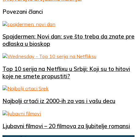
Instagramu?
brojačima
kalorija!
Povezani članci
Spajdermen: Novi dan: sve što treba da znate pre
odlaska u bioskop
Top 10 serija na Netflixu u Srbiji: Koji su to hitovi
koje ne smete propustiti?
Najbolji crtaći iz 2000-ih za vas i vašu decu
Ljubavni filmovi – 20 filmova za ljubitelje romansi