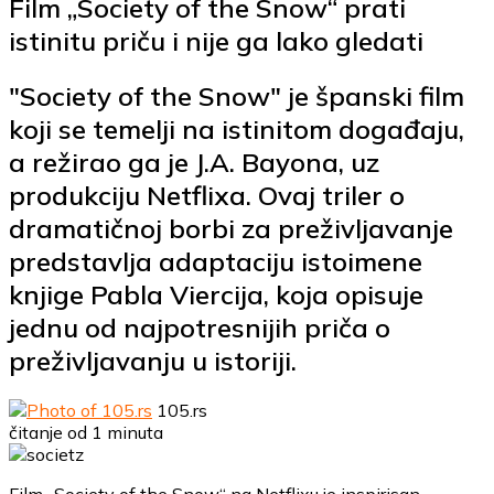
Film „Society of the Snow“ prati
istinitu priču i nije ga lako gledati
"Society of the Snow" je španski film
koji se temelji na istinitom događaju,
a režirao ga je J.A. Bayona, uz
produkciju Netflixa. Ovaj triler o
dramatičnoj borbi za preživljavanje
predstavlja adaptaciju istoimene
knjige Pabla Viercija, koja opisuje
jednu od najpotresnijih priča o
preživljavanju u istoriji.
105.rs
čitanje od 1 minuta
Film „Society of the Snow“ na Netflixu je inspirisan