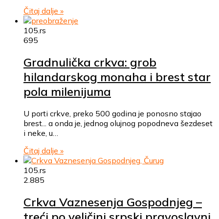
Čitaj dalje »
105.rs
695
Gradnulička crkva: grob
hilandarskog monaha i brest star
pola milenijuma
U porti crkve, preko 500 godina je ponosno stajao
brest... a onda je, jednog olujnog popodneva šezdeset
i neke, u…
Čitaj dalje »
105.rs
2.885
Crkva Vaznesenja Gospodnjeg –
treći po veličini srpski pravoslavni