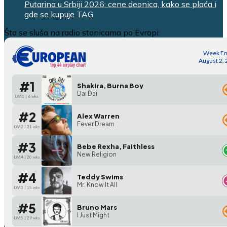
Putarina u Srbiji 2026: cene deonica, kako se plaća i
gde se kupuje TAG
Šta se sluša na radio stanicama po Evropi: