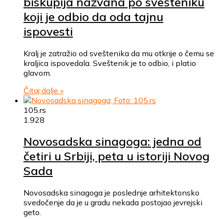
biskupija nazvana po svešteniku
koji je odbio da oda tajnu
ispovesti
Kralj je zatražio od sveštenika da mu otkrije o čemu se
kraljica ispovedala. Sveštenik je to odbio, i platio
glavom.
Čitaj dalje »
105.rs
1.928
Novosadska sinagoga: jedna od
četiri u Srbiji, peta u istoriji Novog
Sada
Novosadska sinagoga je poslednje arhitektonsko
svedočenje da je u gradu nekada postojao jevrejski
geto.