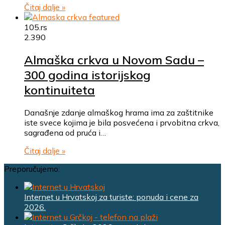
Čitaj dalje »
105.rs
2.390
Almaška crkva u Novom Sadu –
300 godina istorijskog
kontinuiteta
Današnje zdanje almaškog hrama ima za zaštitnike
iste svece kojima je bila posvećena i prvobitna crkva,
sagrađena od pruća i…
Čitaj dalje »
Preporučujemo:
Internet u Hrvatskoj za turiste: ponuda i cene za
2026.