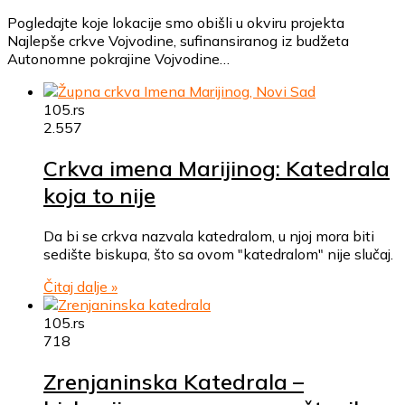
Pogledajte koje lokacije smo obišli u okviru projekta
Najlepše crkve Vojvodine, sufinansiranog iz budžeta
Autonomne pokrajine Vojvodine…
105.rs
2.557
Crkva imena Marijinog: Katedrala
koja to nije
Da bi se crkva nazvala katedralom, u njoj mora biti
sedište biskupa, što sa ovom "katedralom" nije slučaj.
Čitaj dalje »
105.rs
718
Zrenjaninska Katedrala –