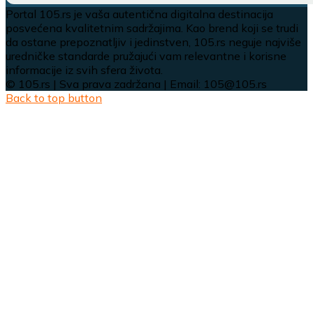
Portal 105.rs je vaša autentična digitalna destinacija
posvećena kvalitetnim sadržajima. Kao brend koji se trudi
da ostane prepoznatljiv i jedinstven, 105.rs neguje najviše
uredničke standarde pružajući vam relevantne i korisne
informacije iz svih sfera života.
© 105.rs | Sva prava zadržana | Email: 105@105.rs
Back to top button